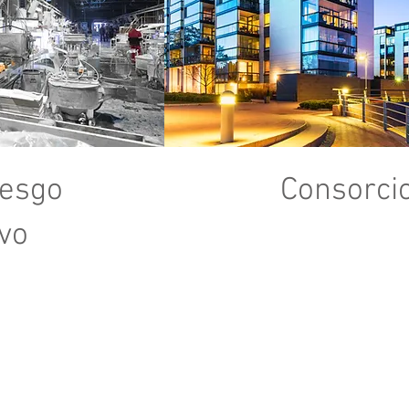
iesgo
Consorci
vo