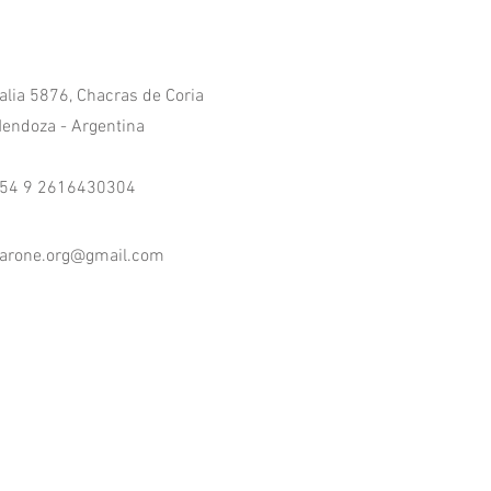
talia 5876, Chacras de Coria
endoza - Argentina
54 9 2616430304
arone.org@gmail.com